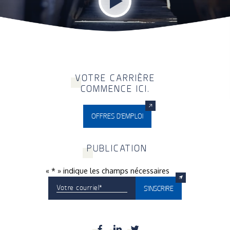
V
OTRE CARRIÈRE
COMMENCE ICI.
OFFRES D'EMPLOI
P
UBLICATION
«
*
» indique les champs nécessaires
Votre courriel
*
S'INSCRIRE
Facebook
LinkedIn
Twitter