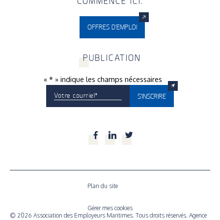
COMMENCE ICI.
OFFRES D'EMPLOI
P
UBLICATION
«
*
» indique les champs nécessaires
Votre courriel
*
S'INSCRIRE
Facebook
LinkedIn
Twitter
Plan du site
Gérer mes cookies
© 2026 Association des Employeurs Maritimes. Tous droits réservés.
Agence