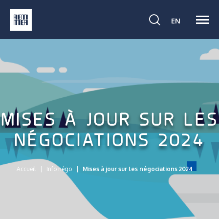
Ouvri
VOIR
Activer
la
EN
la
LA
navig
barre
PAGE
de
EN:
recherche
ENGLISH.
MISES À JOUR SUR LES
NÉGOCIATIONS 2024
Accueil
Info négo
Mises à jour sur les négociations 2024