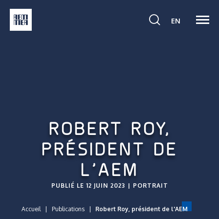
Ouvri
VOIR
Activer
la
EN
la
LA
navig
barre
PAGE
de
EN:
recherche
ENGLISH.
ROBERT ROY,
PRÉSIDENT DE
L’AEM
PUBLIÉ LE 12 JUIN 2023
PORTRAIT
Accueil
Publications
Robert Roy, président de l'AEM